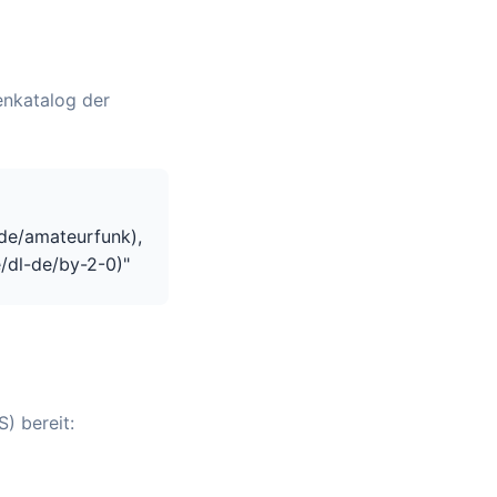
enkatalog der
de/amateurfunk),
/dl-de/by-2-0)"
) bereit: