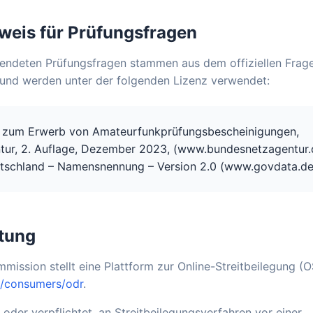
weis für Prüfungsfragen
wendeten Prüfungsfragen stammen aus dem offiziellen Frag
und werden unter der folgenden Lizenz verwendet:
n zum Erwerb von Amateurfunkprüfungsbescheinigungen,
ur, 2. Auflage, Dezember 2023, (www.bundesnetzagentur.
tschland – Namensnennung – Version 2.0 (www.govdata.de
htung
ission stellt eine Plattform zur Online-Streitbeilegung (OS
u/consumers/odr
.
t oder verpflichtet, an Streitbeilegungsverfahren vor einer