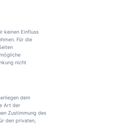
r keinen Einfluss
ehmen. Für die
Seiten
 mögliche
inkung nicht
nterliegen dem
e Art der
chen Zustimmung des
ür den privaten,