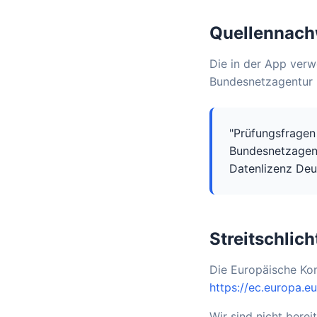
Quellennach
Die in der App ver
Bundesnetzagentur 
"Prüfungsfrage
Bundesnetzagent
Datenlizenz Deu
Streitschlic
Die Europäische Komm
https://ec.europa.e
Wir sind nicht berei